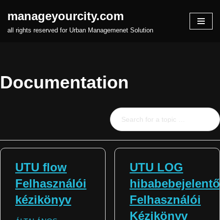
manageyourcity.com
Skip
all rights reserved for Urban Managemenet Solution
to
content
Documentation
UTU flow
UTU LOG
Felhasználói
hibabebejelentő
kézikönyv
Felhasználói
Kézikönyv