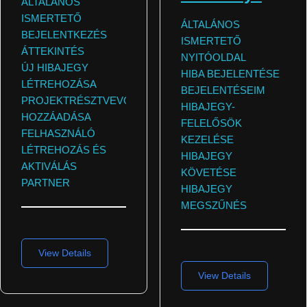
ÁLTALÁNOS
ISMERTETŐ
ÁLTALÁNOS
BEJELENTKEZÉS
ISMERTETŐ
ÁTTEKINTÉS
NYITÓOLDAL
ÚJ HIBAJEGY
HIBA BEJELENTÉSE
LÉTREHOZÁSA
BEJELENTÉSEIM
PROJEKTRÉSZTVEVŐ
HIBAJEGY-
HOZZÁADÁSA
FELELŐSÖK
FELHASZNÁLÓ
KEZELÉSE
LÉTREHOZÁS ÉS
HIBAJEGY
AKTIVÁLÁS
KÖVETÉSE
PARTNER
HIBAJEGY
ÖNKORMÁNYZATI
MEGSZŰNÉS
KAPCSOLATTARTÓJÁNAK
VISSZAJELZÉS
MEGADÁSA
HIBAJEGYEK
View Details
DELEGÁLÁSA
View Details
FELHASZNÁLÓK
KEZELÉSE