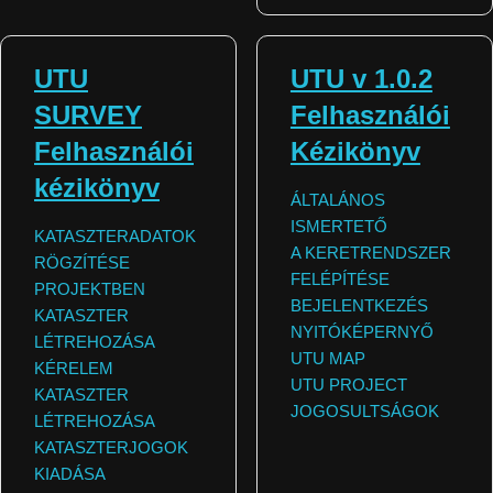
PARTNEREK
UTU
UTU v 1.0.2
SURVEY
Felhasználói
Felhasználói
Kézikönyv
kézikönyv
ÁLTALÁNOS
ISMERTETŐ
KATASZTERADATOK
A KERETRENDSZER
RÖGZÍTÉSE
FELÉPÍTÉSE
PROJEKTBEN
BEJELENTKEZÉS
KATASZTER
NYITÓKÉPERNYŐ
LÉTREHOZÁSA
UTU MAP
KÉRELEM
UTU PROJECT
KATASZTER
JOGOSULTSÁGOK
LÉTREHOZÁSA
KATASZTERJOGOK
KIADÁSA