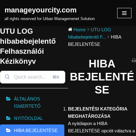
manageyourcity.com
Skip
all rights reserved for Urban Managemenet Solution
to
UTU LOG
Home
UTU LOG
content
hibabebejelentő F...
HIBA
hibabebejelentő
BEJELENTÉSE
Felhasználói
Kézikönyv
HIBA
BEJELENTÉ
⌘K
SE
ÁLTALÁNOS
ISMERTETŐ
BEJELENTÉSI KATEGÓRIA
MEGHATÁROZÁSA
NYITÓOLDAL
A nyitólapon a HIBA
HIBA BEJELENTÉSE
BEJELENTÉSE opciót válaztva a