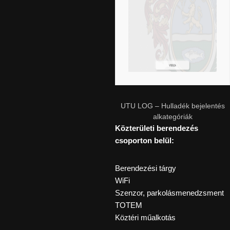
UTU LOG – Hulladék bejelentés
alkategóriák
Közterületi berendezés
csoporton belül:
Berendezési tárgy
WiFi
Szenzor, parkolásmenedzsment
TOTEM
Köztéri műalkotás