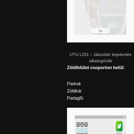
UTU LOG – Játszótér bejelentés
alkategóriák
Zöldfelület csoporton belül:
Parkok
Zöldkár
Parlagfű