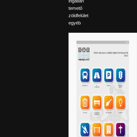
ingatlan
temető
zöldfelület
egyéb