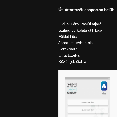
Út, úttartozék csoporton belül:
Híd, aluljáró, vasúti átjáró
Szilárd burkolatú út hibája
Földút hiba
Járda- és térburkolat
Kerékpárút
Út tartozéka
Közúti jelzőtábla