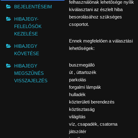
felhasználónak lehetősége nyílik
BEJELENTÉSEIM
kiválasztani az észlelt hiba
besorolásához szükséges
HIBAJEGY-
csoportot.
FELELŐSÖK
KEZELÉSE
Ennek megfelelően a választási
HIBAJEGY
lehetőségek:
KÖVETÉSE
buszmegálló
HIBAJEGY
út , úttartozék
MEGSZŰNÉS
parkolás
VISSZAJELZÉS
forgalmi lámpák
hulladék
közterületi berendezés
köztisztaság
világítás
víz, csapadék, csatorna
játszótér