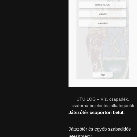
UTU LOG – Víz, csapadék,
csatorna bejelentés alkategóriák
Játszótér csoporton belül:
Játszótér és egyéb szabadidős
létesítmény