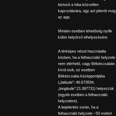
biztosít a hiba közvetlen
kapcsolására, úgy azt jeleníti meg
az app.
Minden esetben lehetőség nyílik
külön helyőrző elhelyezésére.
A térképes nézet hasznáalta
közben, ha a felhasználó helyzete
nem elérhető, vagy Békéscsabán
kívül esik, ez esetben
Békéscsaba középpontjába
(„latitude”: 46.673594,
„longitude”:21.087731) helyezzük
(egyéb esetben a felhasználó
helyzetére).
A bejelentés során, ha a
felhasználó helyzete ~50 métert