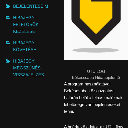
BEJELENTÉSEIM
HIBAJEGY-
FELELŐSÖK
KEZELÉSE
HIBAJEGY
KÖVETÉSE
HIBAJEGY
MEGSZŰNÉS
UTU LOG
VISSZAJELZÉS
Békéscsaba Hibabejelentő
A program használatával
Békéscsaba közigazgatási
határán belül a felhasználóknak
lehetősége van bejelentéseket
tenni.
A beérkező adatok az UTU flow