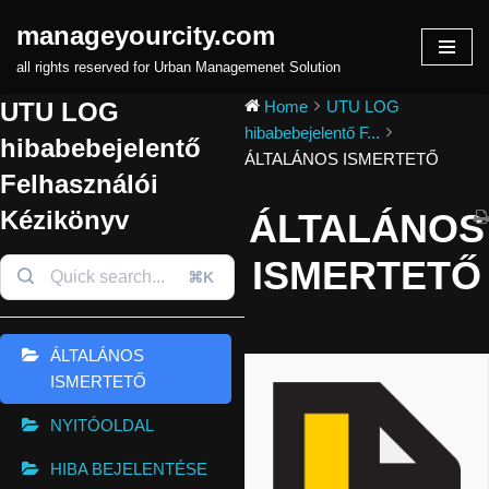
manageyourcity.com
Skip
all rights reserved for Urban Managemenet Solution
to
UTU LOG
Home
UTU LOG
content
hibabebejelentő F...
hibabebejelentő
ÁLTALÁNOS ISMERTETŐ
Felhasználói
Kézikönyv
ÁLTALÁNOS
ISMERTETŐ
⌘K
ÁLTALÁNOS
ISMERTETŐ
NYITÓOLDAL
HIBA BEJELENTÉSE